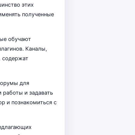
шинство этих
рименять полученные
рые обучают
лагинов. Каналы,
», содержат
форумы для
и работы и задавать
р и познакомиться с
редлагающих