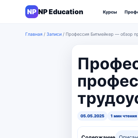
NP
NP Education
Курсы
Проф
Главная
/
Записи
/
Профессия Битмейкер — обзор пр
Профес
профес
трудоу
05.05.2025
1 мин чтения
Содержание
Описан