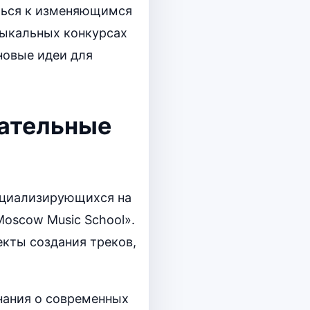
ться к изменяющимся
зыкальных конкурсах
новые идеи для
вательные
пециализирующихся на
Moscow Music School».
кты создания треков,
знания о современных