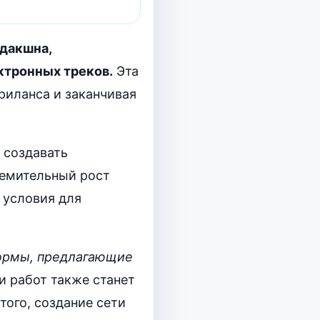
одакшна,
ктронных треков.
Эта
риланса и заканчивая
 создавать
ремительный рост
 условия для
формы, предлагающие
 работ также станет
того, создание сети