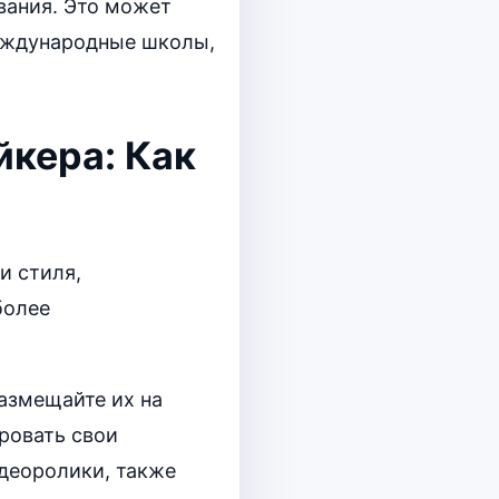
вания. Это может
международные школы,
йкера: Как
и стиля,
более
азмещайте их на
ровать свои
идеоролики, также