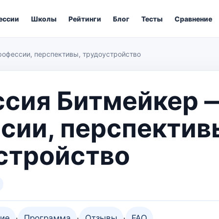
ессии
Школы
Рейтинги
Блог
Тесты
Сравнение
офессии, перспективы, трудоустройство
сия Битмейкер 
сии, перспектив
стройство
ие
·
Программа
·
Отзывы
·
FAQ