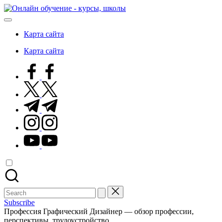
Skip
Онлайн
to
обучение
content
-
Карта сайта
курсы,
школы
Карта сайта
facebook.com
twitter.com
t.me
instagram.com
youtube.com
Search
for:
Subscribe
Профессия Графический Дизайнер — обзор профессии,
перспективы, трудоустройство