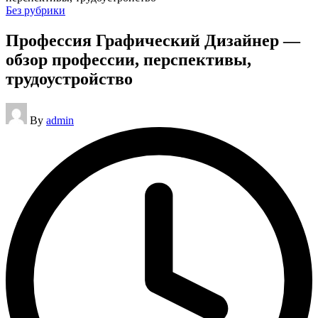
Posted
Без рубрики
in
Профессия Графический Дизайнер —
обзор профессии, перспективы,
трудоустройство
Posted
By
admin
by