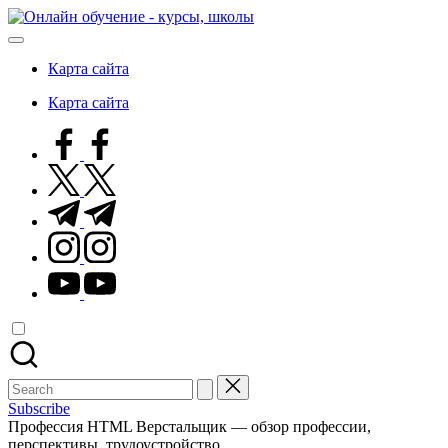
Skip
Онлайн
to
обучение
content
-
Карта сайта
курсы,
школы
Карта сайта
facebook.com
twitter.com
t.me
instagram.com
youtube.com
Search
for:
Subscribe
Профессия HTML Верстальщик — обзор профессии,
перспективы, трудоустройство