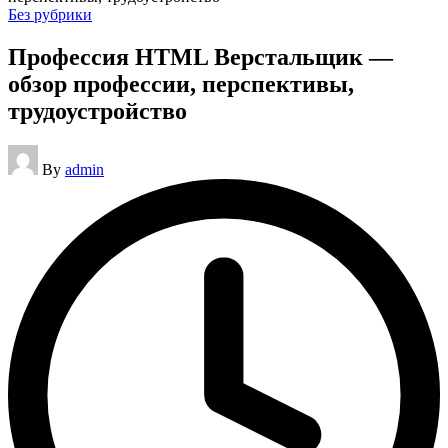
Posted
Без рубрики
in
Профессия HTML Верстальщик —
обзор профессии, перспективы,
трудоустройство
Posted
By
admin
by