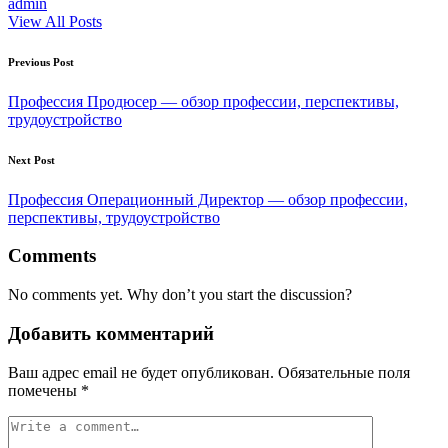
admin
View All Posts
Post
Previous Post
navigation
Профессия Продюсер — обзор профессии, перспективы,
трудоустройство
Next Post
Профессия Операционный Директор — обзор профессии,
перспективы, трудоустройство
Comments
No comments yet. Why don’t you start the discussion?
Добавить комментарий
Ваш адрес email не будет опубликован.
Обязательные поля
помечены
*