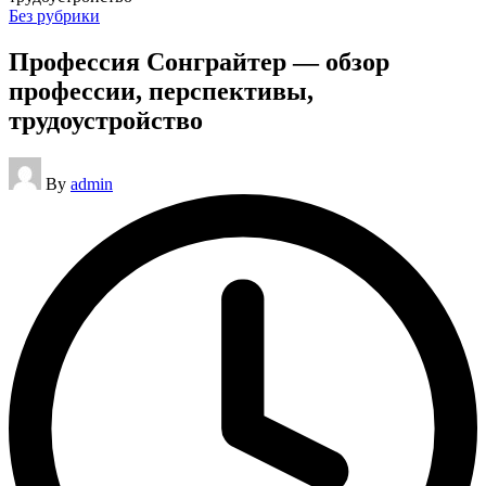
Posted
Без рубрики
in
Профессия Сонграйтер — обзор
профессии, перспективы,
трудоустройство
Posted
By
admin
by