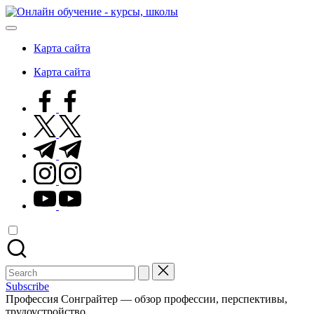
Skip
Онлайн
to
обучение
content
-
Карта сайта
курсы,
школы
Карта сайта
facebook.com
twitter.com
t.me
instagram.com
youtube.com
Search
for:
Subscribe
Профессия Сонграйтер — обзор профессии, перспективы,
трудоустройство