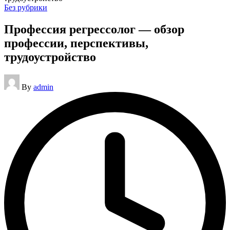
Posted
Без рубрики
in
Профессия регрессолог — обзор
профессии, перспективы,
трудоустройство
Posted
By
admin
by