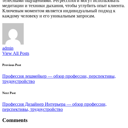
телесными ощущениями. Регрессологи могут использовать
медитации и техники дыхания, чтобы углубить опыт клиента.
Ключевым моментом является индивидуальный подход к
каждому человеку и его уникальным запросам.
admin
View All Posts
Post
Previous Post
navigation
Профессия лешмейкер — обзор профессии, перспективы,
трудоустройство
Next Post
Профессия Дизайнер Интерьера — обзор профессии,
перспективы, трудоустройство
Comments