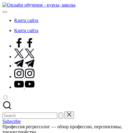
Skip
Онлайн
to
обучение
content
-
Карта сайта
курсы,
школы
Карта сайта
facebook.com
twitter.com
t.me
instagram.com
youtube.com
Search
for:
Subscribe
Профессия регрессолог — обзор профессии, перспективы,
трудоустройство